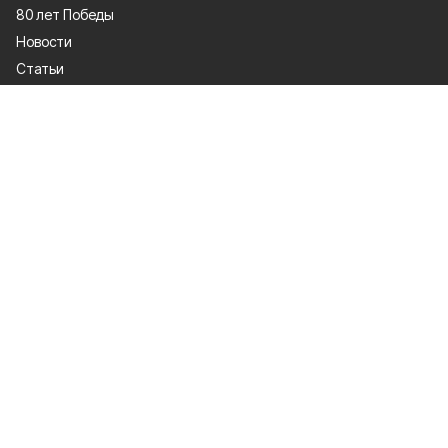
80 лет Победы
Новости
Статьи
Культура
Происшествия
Проекты
Афиша
Общество
Газета
Экономика
Спорт
Политика
О проекте
Об издании
Правила использования
Политика конфиденциальности