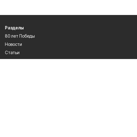
Разделы
80 лет Победы
Новости
Статьи
Культура
Происшествия
Проекты
Афиша
Общество
Газета
Экономика
Спорт
Политика