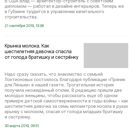
В США Влад — архитектор-строитель с советским
дипломом — работал в дизайне интерьеров. Теперь же
в Губкине трудится в управлении капитального
строительства.
21 сентября 2019, 13:38
Крынка молока. Как
шестилетняя девочка спасла
от голода братишку и сестрёнку
Надо сразу сказать, что знакомство с семьей
Локтионовых состоялось благодаря публикации «Пряник
для Лёньки» в нашей газете. Трогательная история
получила неожиданный отклик. В редакцию пришли две
молодых женщины, чтобы рассказать еще об одном
примере детской самоотверженности в годы войны – как
шестилетняя девочка за семь километров носила в руках
крынку с молоком, спасая от голода младших братишку
и сестрёнку.
30 марта 2019, 09:51