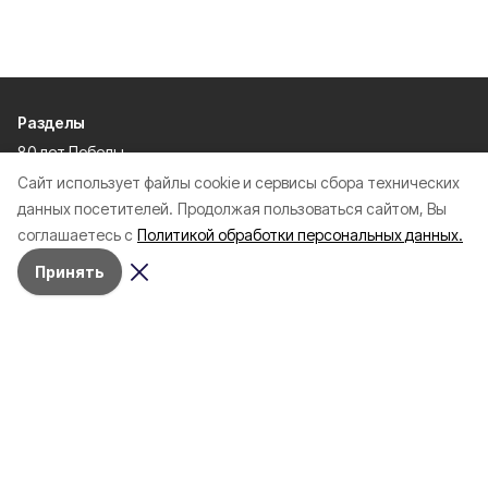
Разделы
80 лет Победы
Новости
Cайт использует файлы cookie и сервисы сбора технических
данных посетителей.
Продолжая пользоваться сайтом, Вы
Статьи
соглашаетесь с
Политикой обработки персональных данных.
Культура
Происшествия
Принять
Проекты
Афиша
Общество
Газета
Экономика
Спорт
Политика