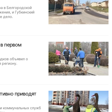
ва в Белгородской
ения, и Губкинский
е дело.
 в первом
адков объявил о
 региону.
тивно приводят
ики коммунальных служб