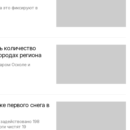
а это фиксируют в
ь количество
городах региона
таром Осколе и
е первого снега в
 задействовано 198
ги чистят 19