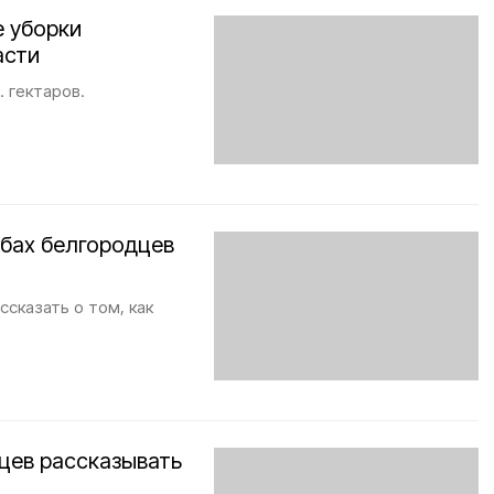
е уборки
асти
 гектаров.
обах белгородцев
ы
ссказать о том, как
цев рассказывать