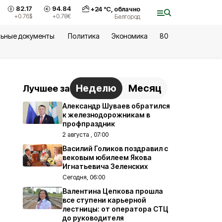
82.17
94.84
+
24
°С,
облачно
+0.76
$
+0.78
€
Белгород
ьные документы
Политика
Экономика
80
Неделю
Месяц
Лучшее за
Александр Шуваев обратился
к железнодорожникам в
профпраздник
2 августа , 07:00
Василий Голиков поздравил с
вековым юбилеем Якова
Игнатьевича Зеленских
Сегодня, 06:00
Валентина Цепкова прошла
все ступени карьерной
лестницы: от оператора СТЦ
до руководителя