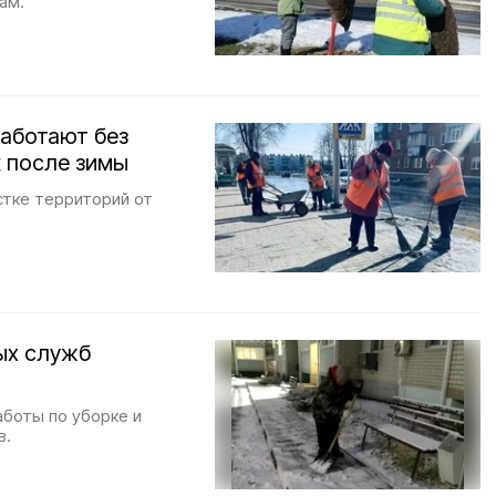
ам.
аботают без
к после зимы
стке территорий от
ых служб
аботы по уборке и
в.