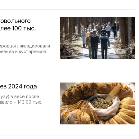
ровольного
лее 100 тыс.
городцы ликвидировали
евьев и кустарников.
ев 2024 года
узу) в весе после
авило – 143,00 тыс.