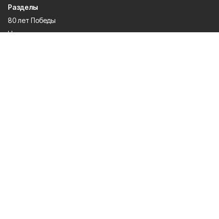
Разделы
80 лет Победы
Новости
Статьи
Культура
Происшествия
Проекты
Афиша
Общество
Газета
Экономика
Спорт
Политика
О проекте
Об издании
Правила использования