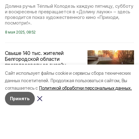
Долина ручья Тёплый Колодезь каждую пятницу, субботу
и воскресенье превращается в «Долину лаунж» – здесь
проводится показ художественного кино «Приходи,
посмотри!».
8 мая 2025, 08:52
Свыше 140 тыс. жителей
Белгородской области
проголосовали за дизайн-
проекты благоустройства
Cайт использует файлы cookie и сервисы сбора технических
данных посетителей.
Продолжая пользоваться сайтом, Вы
Отдать свой голос можно до 12 июня.
соглашаетесь с
Политикой обработки персональных данных.
6 мая 2025, 11:04
Принять
Жители Белгородской области
отдали более 82 тыс. голосов
за дизайн-проекты
благоустройства