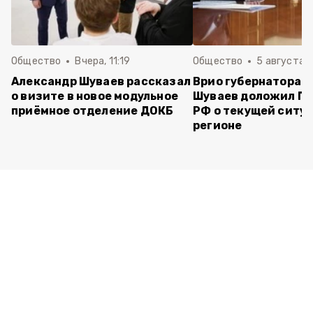
Общество
Вчера, 11:19
Общество
5 августа , 
Александр Шуваев рассказал
Врио губернатора 
о визите в новое модульное
Шуваев доложил П
приёмное отделение ДОКБ
РФ о текущей ситуа
регионе