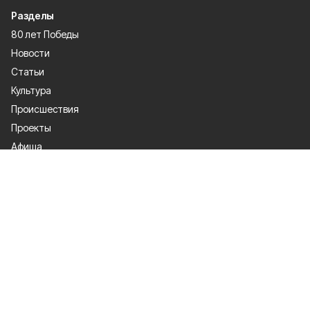
Разделы
80 лет Победы
Новости
Статьи
Культура
Происшествия
Проекты
Афиша
Общество
Газета
Экономика
Спорт
Политика
О проекте
Об издании