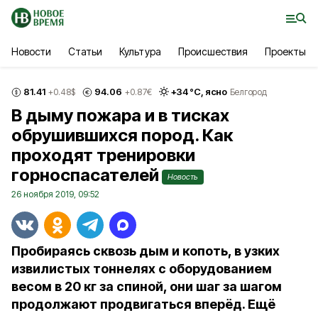
Новости
Статьи
Культура
Происшествия
Проекты
81.41
94.06
+
34
°С,
ясно
+0.48
$
+0.87
€
Белгород
В дыму пожара и в тисках
обрушившихся пород. Как
проходят тренировки
горноспасателей
Новость
26 ноября 2019, 09:52
Пробираясь сквозь дым и копоть, в узких
извилистых тоннелях с оборудованием
весом в 20 кг за спиной, они шаг за шагом
продолжают продвигаться вперёд. Ещё