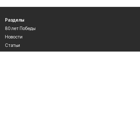
Разделы
80 лет Победы
Новости
Статьи
Культура
Происшествия
Проекты
Афиша
Общество
Газета
Экономика
Спорт
Политика
О проекте