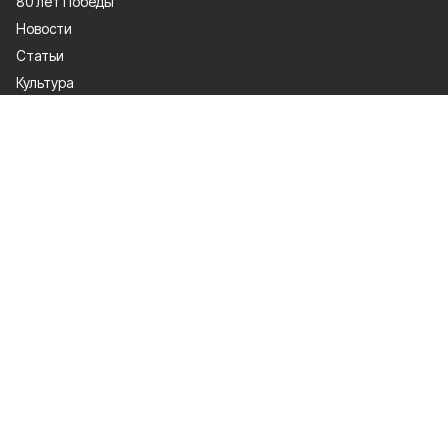
80 лет Победы
Новости
Статьи
Культура
Происшествия
Проекты
Афиша
Общество
Газета
Экономика
Спорт
Политика
О проекте
Об издании
Правила использования
Политика конфиденциальности