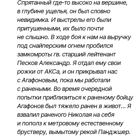
Спрятанный где‑то высоко на вершине,
в глубине ущелья, он был словно
невидимка. И выстрелы его были
притушен­ными, их было почти
не слышно. В ходе боя к нам на выручку
под снайперским огнем пробился
замкомроты гв. старший лейтенант
Песков Алек­сандр. Я отдал ему свои
рожки от АКСа, и он прикрывал нас
с Агафоновым, пока мы работали
с ранеными. Во время очередной
попытки приблизиться к ране­ному бойцу
Агафонов был тяжело ранен в живот… Я
взвалил ране­ного Николая на себя
и пополз к метровому естественному
бру­стверу, вымытому рекой Панджшер.