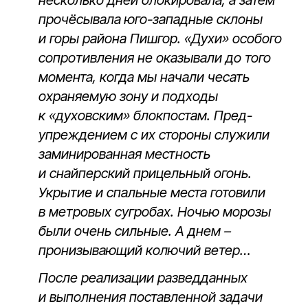
несколько дней блокировала, а затем
прочёсывала юго-западные склоны
и горы района Пишгор. «Духи» особого
сопро­тивления не оказывали до того
момента, когда мы начали чесать
охраняемую зону и подходы
к «духовским» блокпостам. Пред­
упреждением с их стороны слу­жили
заминированная местность
и снайперский прицельный огонь.
Укрытие и спальные места гото­вили
в метровых сугробах. Ночью морозы
были очень сильные. А днем –
пронизывающий колючий ветер…
После реализации раз­ведданных
и выполнения постав­ленной задачи