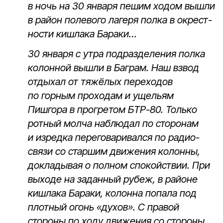
в ночь на 30 января пешим ходом вышли
в район полевого лагеря полка в окрест­
ности кишлака Бараки…
30 января с утра подразделения полка
колонной вышли в Баграм. Наш взвод
отдыхал от тяжёлых переходов
по горным проходам и ущельям
Пишгора в прогретом БТР-80. Только
ротный молча наблюдал по сторонам
и изредка переговаривался по радио­
связи со старшим движения колонны,
докладывая о полном спокойствии. При
выходе на заданный рубеж, в районе
кишлака Бараки, колонна попала под
плотный огонь «духов». С правой
стороны по ходу движения со стороны