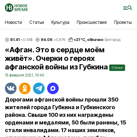
Новости
Статьи
Культура
Происшествия
Проекты
81.41
94.06
+
21
°С,
облачно
+0.48
$
+0.87
€
Белгород
«Афган. Это в сердце моём
живёт». Очерки о героях
афганской войны из Губкина
Статья
15 февраля 2021, 10:40
Дорогами афганской войны прошли 350
жителей города Губкина и Губкинского
района. Свыше 100 из них награждены
орденами и медалями, 50 были ранены, 15
стали инвалидами. 17 наших земляков,