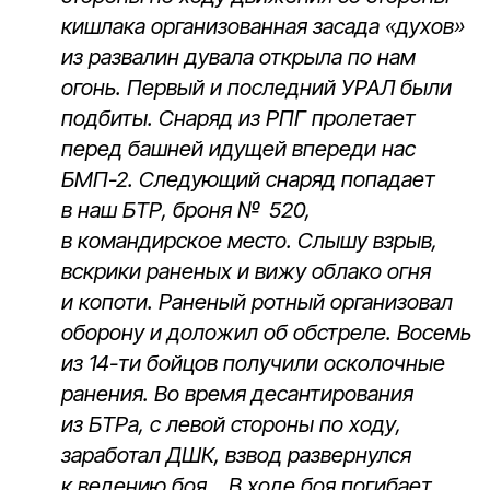
кишлака организованная засада «духов»
из развалин дувала открыла по нам
огонь. Первый и последний УРАЛ были
подбиты. Снаряд из РПГ пролетает
перед башней идущей впереди нас
БМП-2. Следующий снаряд попадает
в наш БТР, броня № 520,
в командирское место. Слышу взрыв,
вскрики раненых и вижу облако огня
и копоти. Раненый ротный организовал
оборону и доложил об обстреле. Восемь
из 14-ти бойцов получили осколочные
ранения. Во время десантирования
из БТРа, с левой стороны по ходу,
заработал ДШК, взвод развернулся
к ведению боя… В ходе боя погибает