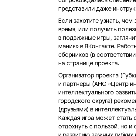
сопровождалась описание
представили даже инструкц
Если захотите узнать, чем
время, или получить полез
в подвижные игры, загляни
мания» в ВКонтакте. Работ
сборников (в соответстви
на странице проекта.
Организатор проекта (Губк
и партнеры (АНО «Центр и
интеллектуального развит
городского округа) рекоме
(друзьями) в интеллектуа
Каждая игра может стать 
отдохнуть с пользой, но и
к развитию важных гибких на