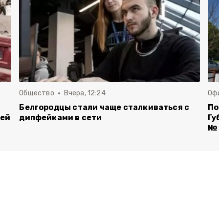
Общество
Вчера, 12:24
Оф
Белгородцы стали чаще сталкиваться с
По
лей
дипфейками в сети
Гу
№ 