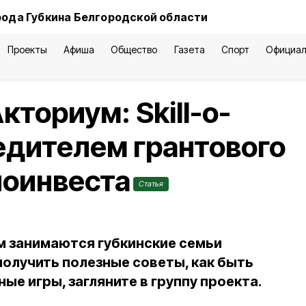
рода Губкина Белгородской области
Проекты
Афиша
Общество
Газета
Спорт
Официал
ториум: Skill-о-
едителем грантового
лоинвеста
Статья
ем занимаются губкинские семьи
получить полезные советы, как быть
ые игры, загляните в группу проекта.