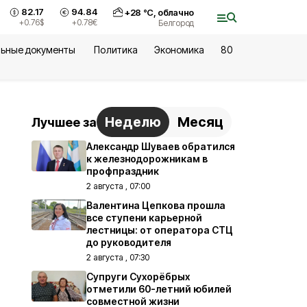
82.17
94.84
+
28
°С,
облачно
+0.76
$
+0.78
€
Белгород
ьные документы
Политика
Экономика
80
Неделю
Месяц
Лучшее за
Александр Шуваев обратился
к железнодорожникам в
профпраздник
2 августа , 07:00
Валентина Цепкова прошла
все ступени карьерной
лестницы: от оператора СТЦ
до руководителя
2 августа , 07:30
Супруги Сухорёбрых
отметили 60-летний юбилей
совместной жизни