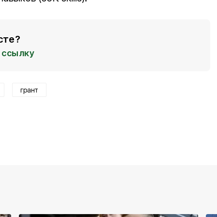
сте?
ссылку
грант