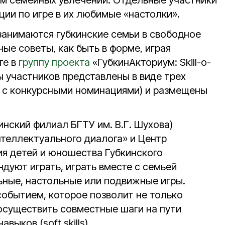
м семейных увлечений. Отдельные участники
ии по игре в их любимые «настолки».
 занимаются губкинские семьи в свободное
ные советы, как быть в форме, играя
те в
группу проекта
«ГубкинАкториум: Skill-о-
ы участников представлены в виде трех
и с конкурсными номинациями) и размещены
инский филиал БГТУ им. В.Г. Шухова)
нтеллектуального диалога» и Центр
ия детей и юношества Губкинского
ндуют играть, играть вместе с семьей
льные, настольные или подвижные игры.
событием, которое позволит не только
 осуществить совместные шаги на пути
выков (soft skills).