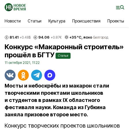
Новости
Статьи
Культура
Происшествия
Проекты
81.41
94.06
+
35
°С,
ясно
+0.48
$
+0.87
€
Белгород
Конкурс «Макаронный строитель»
прошёл в БГТУ
Статья
11 октября 2021, 11:22
Мосты и небоскрёбы из макарон стали
творческими проектами школьников
и студентов в рамках IX областного
фестиваля науки. Команда из Губкина
заняла призовое второе место.
Конкурс творческих проектов школьников