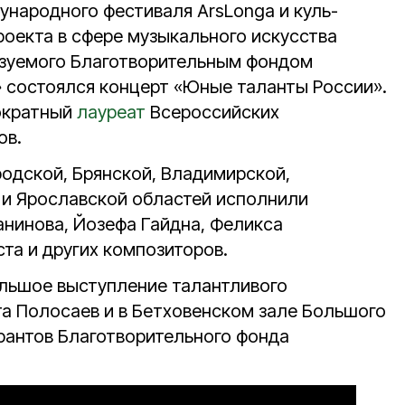
ународного фестиваля ArsLonga и куль-
роекта в сфере музыкального искусства
изуемого Благотворительным фондом
» состоялся концерт «Юные таланты России».
ократный
лауреат
Всероссийских
ов.
одской, Брянской, Владимирской,
 и Ярославской областей исполнили
анинова, Йозефа Гайдна, Феликса
та и других композиторов.
ольшое выступление талантливого
та Полосаев и в Бетховенском зале Большого
грантов Благотворительного фонда