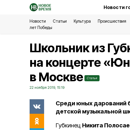
Новости г
Новости
Статьи
Культура
Происшествия
лет Победы
Школьник из Губ
на концерте «Ю
в Москве
Статья
22 ноября 2019, 15:19
Среди юных дарований б
детской музыкальной шк
Губкинец
Никита Полосае