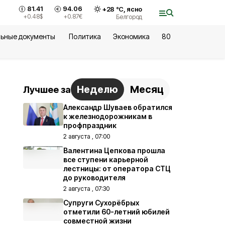
81.41
94.06
+
28
°С,
ясно
+0.48
$
+0.87
€
Белгород
ьные документы
Политика
Экономика
80
Неделю
Месяц
Лучшее за
Александр Шуваев обратился
к железнодорожникам в
профпраздник
2 августа , 07:00
Валентина Цепкова прошла
все ступени карьерной
лестницы: от оператора СТЦ
до руководителя
2 августа , 07:30
Супруги Сухорёбрых
отметили 60-летний юбилей
совместной жизни