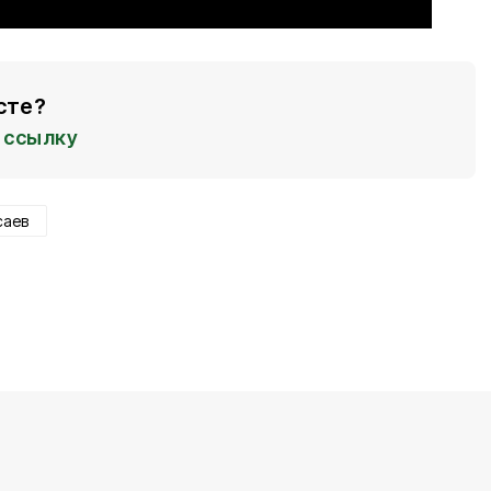
сте?
ссылку
саев