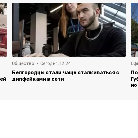
Общество
Сегодня, 12:24
Оф
Белгородцы стали чаще сталкиваться с
По
лей
дипфейками в сети
Гу
№ 