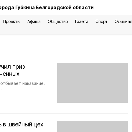
орода Губкина Белгородской области
Проекты
Афиша
Общество
Газета
Спорт
Официал
чил приз
ючённых
 отбывает наказание.
.
ь в швейный цех