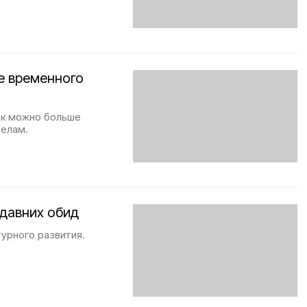
е временного
ак можно больше
делам.
 давних обид
турного развития.