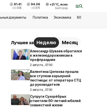
81.41
94.06
+
21
°С,
ясно
+0.48
$
+0.87
€
Белгород
ьные документы
Политика
Экономика
80
Неделю
Месяц
Лучшее за
Александр Шуваев обратился
к железнодорожникам в
профпраздник
2 августа , 07:00
Валентина Цепкова прошла
все ступени карьерной
лестницы: от оператора СТЦ
до руководителя
2 августа , 07:30
Супруги Сухорёбрых
отметили 60-летний юбилей
совместной жизни