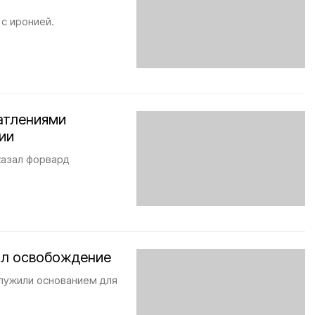
 с иронией.
атлениями
ии
казал форвард
ил освобождение
служили основанием для