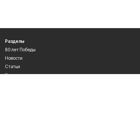
Разделы
80 лет Победы
Новости
Статьи
Культура
Происшествия
Проекты
Афиша
Общество
Газета
Экономика
Спорт