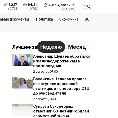
82.17
94.84
+
25
°С,
облачно
+0.76
$
+0.78
€
Белгород
ьные документы
Политика
Экономика
80
Неделю
Месяц
Лучшее за
Александр Шуваев обратился
к железнодорожникам в
профпраздник
2 августа , 07:00
Валентина Цепкова прошла
все ступени карьерной
лестницы: от оператора СТЦ
до руководителя
2 августа , 07:30
Супруги Сухорёбрых
отметили 60-летний юбилей
совместной жизни