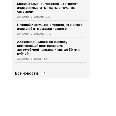
Мария Холменец уверена, что юрист
должен помогать людям в трудных
Представит
ситуациях
членов УИК 
медпомощ
Общество
Сегодня, 02:00
Общество
Вч
Николай Карпущенко уверен, что спорт
должен быть в жизни каждого
Росгвардей
атаке FPV-
Общество
Сегодня, 00:05
белгородск
Александр Шуваев: на выплату
Общество
Вч
компенсаций пострадавших
автомобилей направили свыше 50 млн
Сотрудники
рублей
приступили
прибора
Общество
Вчера, 14:20
Общество
Вч
Все новости