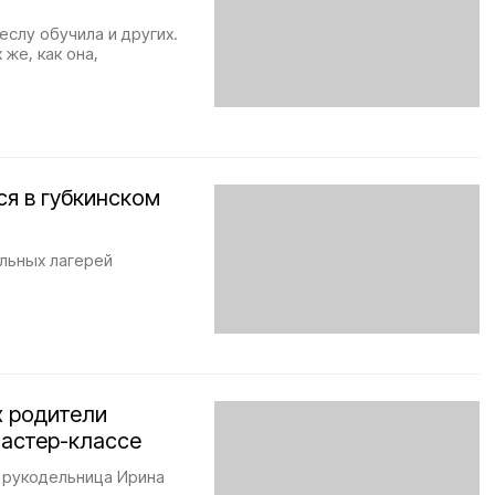
слу обучила и других.
же, как она,
ся в губкинском
льных лагерей
х родители
мастер-классе
 рукодельница Ирина