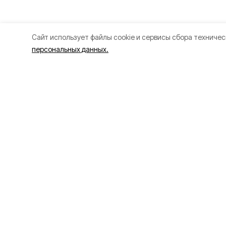
Cайт использует файлы cookie и сервисы сбора техничес
персональных данных.
Разделы
О прое
80 лет Победы
Об изда
Новости
Правила
Статьи
Политик
Культура
Происшествия
Проекты
Афиша
Общество