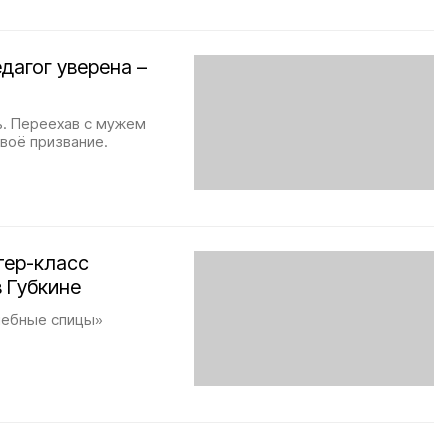
дагог уверена –
ь. Переехав с мужем
своё призвание.
тер-класс
 Губкине
шебные спицы»