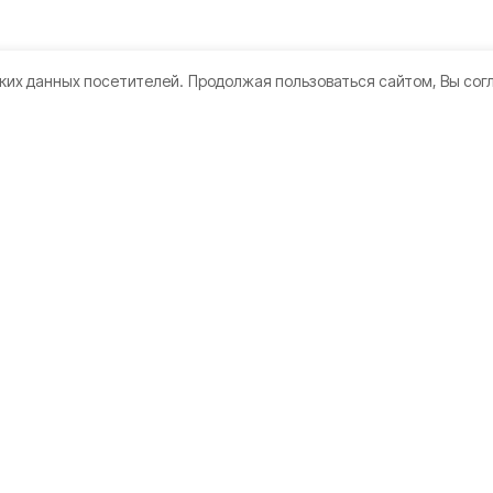
ких данных посетителей.
Продолжая пользоваться сайтом, Вы сог
кте
Мы в соцсетях
нии
 использования
а конфиденциальности