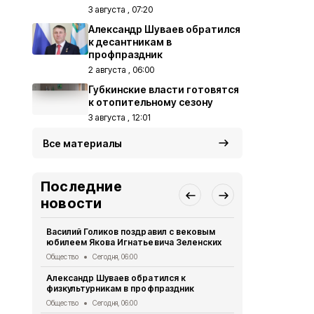
3 августа , 07:20
Александр Шуваев обратился
к десантникам в
профпраздник
2 августа , 06:00
Губкинские власти готовятся
к отопительному сезону
3 августа , 12:01
Все материалы
Последние
новости
Василий Голиков поздравил с вековым
Сотрудники
юбилеем Якова Игнатьевича Зеленских
мастер-клас
игрушки
Общество
Сегодня, 06:00
Общество
Вч
Александр Шуваев обратился к
физкультурникам в профпраздник
Белгородцы
дипфейками
Общество
Сегодня, 06:00
Общество
Вч