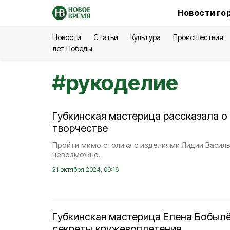
Новости го
Новости
Статьи
Культура
Происшествия
лет Победы
#
рукоделие
Губкинская мастерица рассказала о
творчестве
Пройти мимо столика с изделиями Лидии Васил
невозможно.
21 октября 2024, 09:16
Губкинская мастерица Елена Бобыл
секреты кружевоплетения