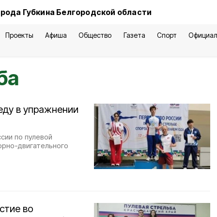
орода Губкина Белгородской области
Проекты
Афиша
Общество
Газета
Спорт
Официал
ба
еду в упражнении
сии по пулевой
орно-двигательного
стие во