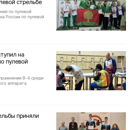
левой стрельбе
ния по пулевой
бка России по пулевой
ступил на
по пулевой
пражнении В-4 среди
го аппарата.
ельбы приняли