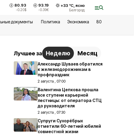
80.93
93.19
+
33
°С,
ясно
-0.20
$
-0.39
€
Белгород
ьные документы
Политика
Экономика
80
Неделю
Месяц
Лучшее за
Александр Шуваев обратился
к железнодорожникам в
профпраздник
2 августа , 07:00
Валентина Цепкова прошла
все ступени карьерной
лестницы: от оператора СТЦ
до руководителя
2 августа , 07:30
Супруги Сухорёбрых
отметили 60-летний юбилей
совместной жизни