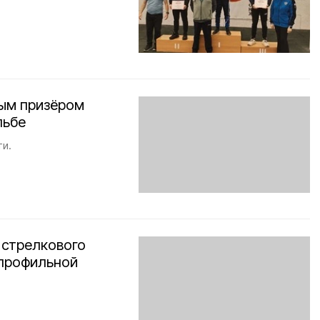
вым призёром
льбе
ти.
 стрелкового
 профильной