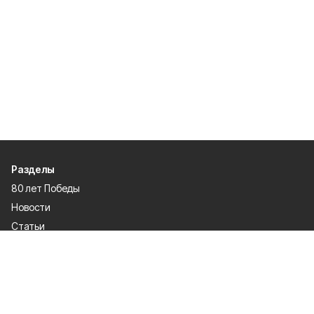
Разделы
80 лет Победы
Новости
Статьи
Культура
Происшествия
Проекты
Афиша