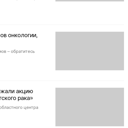
ов онкологии,
омов – обратитесь
ржали акцию
тского рака»
областного центра