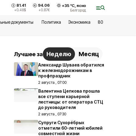
81.41
94.06
+
35
°С,
ясно
+0.48
$
+0.87
€
Белгород
ьные документы
Политика
Экономика
80
Неделю
Месяц
Лучшее за
Александр Шуваев обратился
к железнодорожникам в
профпраздник
2 августа , 07:00
Валентина Цепкова прошла
все ступени карьерной
лестницы: от оператора СТЦ
до руководителя
2 августа , 07:30
Супруги Сухорёбрых
отметили 60-летний юбилей
совместной жизни