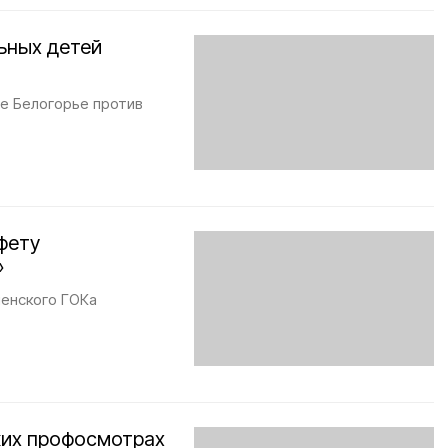
ьных детей
е Белогорье против
фету
»
ленского ГОКа
ких профосмотрах