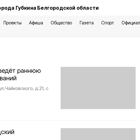
орода Губкина Белгородской области
Проекты
Афиша
Общество
Газета
Спорт
Официал
оведёт раннюю
еваний
л.Чайковского, д.21, с
дский