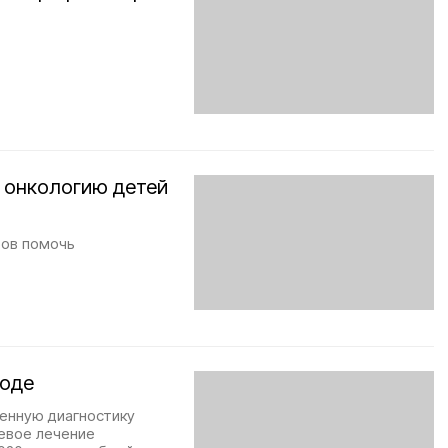
 онкологию детей
фов помочь
роде
енную диагностику
левое лечение