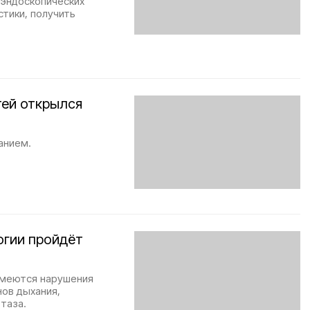
 эндоскопических
стики, получить
тей открылся
анием.
огии пройдёт
 имеются нарушения
нов дыхания,
таза.