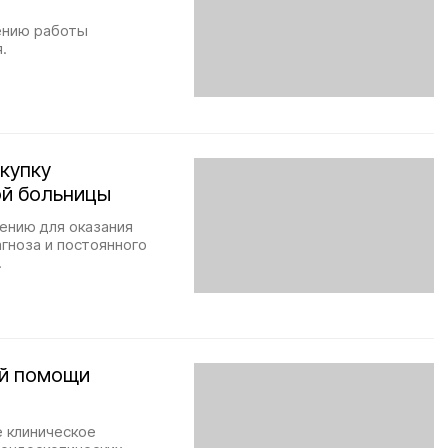
шению работы
.
акупку
ой больницы
ению для оказания
гноза и постоянного
.
ой помощи
 клиническое