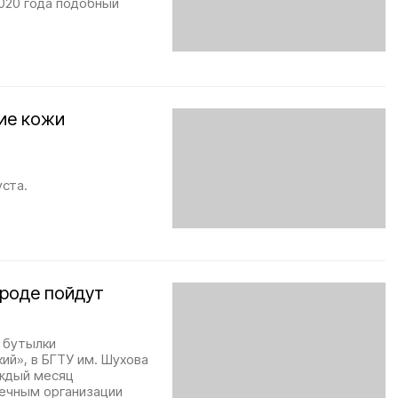
2020 года подобный
ие кожи
ста.
ороде пойдут
 бутылки
ий», в БГТУ им. Шухова
аждый месяц
печным организации