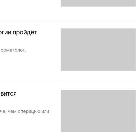
огии пройдёт
 дерматолог.
явится
че, чем операцию или