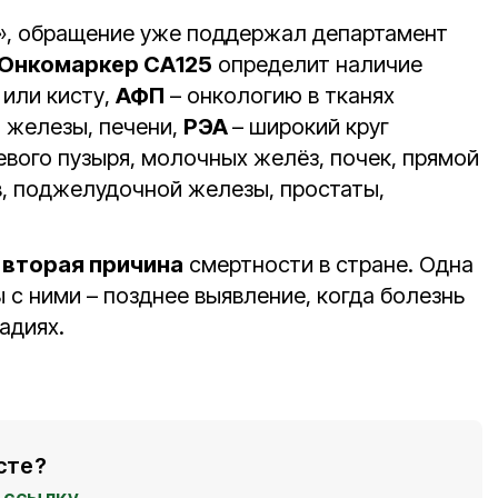
, обращение уже поддержал департамент
Онкомаркер СА125
определит наличие
 или кисту,
АФП
– онкологию в тканях
 железы, печени,
РЭА
– широкий круг
евого пузыря, молочных желёз, почек, прямой
в, поджелудочной железы, простаты,
–
вторая причина
смертности в стране. Одна
 с ними – позднее выявление, когда болезнь
адиях.
сте?
ссылку