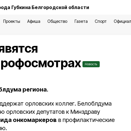
рода Губкина Белгородской области
Проекты
Афиша
Общество
Газета
Спорт
Официал
явятся
 профосмотрах
Новость
блдума региона.
ддержат орловских коллег. Белоблдума
ю орловских депутатов к Минздраву
вида онкомаркеров
в профилактические
ию.