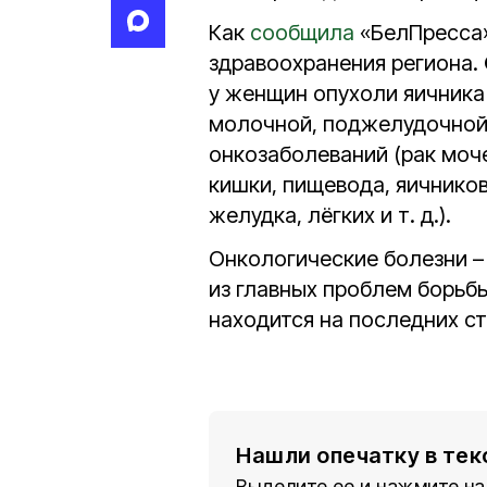
Как
сообщила
«БелПресса»
здравоохранения региона.
у женщин опухоли яичника
молочной, поджелудочной
онкозаболеваний (рак моч
кишки, пищевода, яичнико
желудка, лёгких и т. д.).
Онкологические болезни 
из главных проблем борьбы
находится на последних ст
Нашли опечатку в тек
Выделите ее и нажмите на