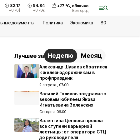
82.17
94.84
+
27
°С,
облачно
+0.76
$
+0.78
€
Белгород
ьные документы
Политика
Экономика
80
Неделю
Месяц
Лучшее за
Александр Шуваев обратился
к железнодорожникам в
профпраздник
2 августа , 07:00
Василий Голиков поздравил с
вековым юбилеем Якова
Игнатьевича Зеленских
Сегодня, 06:00
Валентина Цепкова прошла
все ступени карьерной
лестницы: от оператора СТЦ
до руководителя