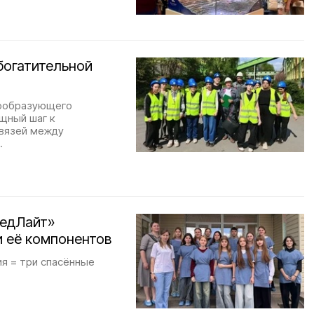
богатительной
дообразующего
ощный шаг к
связей между
.
МедЛайт»
и её компонентов
ия = три спасённые