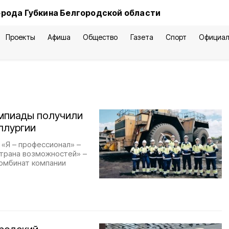
орода Губкина Белгородской области
Проекты
Афиша
Общество
Газета
Спорт
Официал
импиады получили
ллургии
 «Я – профессионал» –
страна возможностей» –
комбинат компании