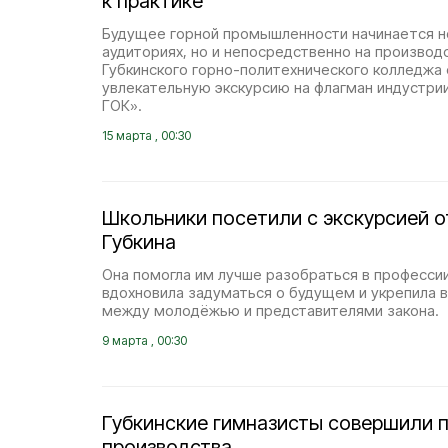
к практике
Будущее горной промышленности начинается н
аудиториях, но и непосредственно на производ
Губкинского горно-политехнического колледжа
увлекательную экскурсию на флагман индустри
ГОК».
15 марта , 00:30
Школьники посетили с экскурсией 
Губкина
Она помогла им лучше разобраться в профессии
вдохновила задуматься о будущем и укрепила
между молодёжью и представителями закона.
9 марта , 00:30
Губкинские гимназисты совершили 
производства