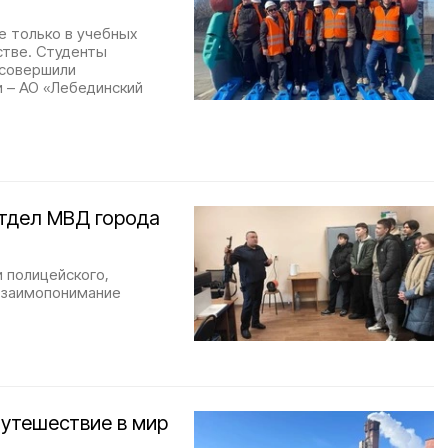
е только в учебных
стве. Студенты
 совершили
и – АО «Лебединский
отдел МВД города
 полицейского,
 взаимопонимание
путешествие в мир