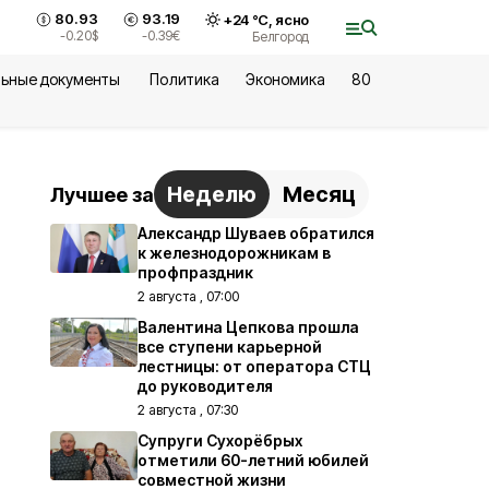
80.93
93.19
+
24
°С,
ясно
-0.20
$
-0.39
€
Белгород
ьные документы
Политика
Экономика
80
Неделю
Месяц
Лучшее за
Александр Шуваев обратился
к железнодорожникам в
профпраздник
2 августа , 07:00
Валентина Цепкова прошла
все ступени карьерной
лестницы: от оператора СТЦ
до руководителя
2 августа , 07:30
Супруги Сухорёбрых
отметили 60-летний юбилей
совместной жизни