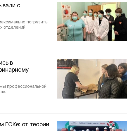
ывали с
максимально погрузить
х отделений.
ись в
еринарному
ммы профессиональной
а».
м ГОКе: от теории