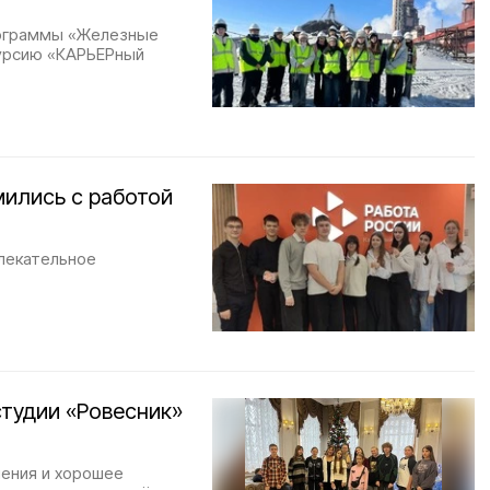
программы «Железные
курсию «КАРЬЕРный
мились с работой
влекательное
студии «Ровесник»
ления и хорошее