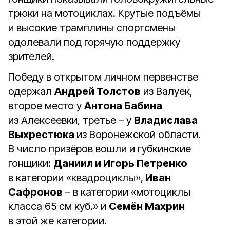
трюки на мотоциклах. Крутые подъёмы
и высокие трамплины спортсмены
одолевали под горячую поддержку
зрителей.
Победу в открытом личном первенстве
одержал
Андрей Толстов
из Валуек,
второе место у
Антона Бабина
из Алексеевки, третье – у
Владислава
Выхрестюка
из Воронежской области.
В число призёров вошли и губкинские
гонщики:
Даниил и Игорь Петренко
в категории «квадроциклы»,
Иван
Сафронов
– в категории «мотоциклы
класса 65 см куб.» и
Семён Махрин
в этой же категории.