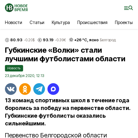
Новости
Статьи
Культура
Происшествия
Проекты
80.93
93.19
+
26
°С,
ясно
-0.20
$
-0.39
€
Белгород
Губкинские «Волки» стали
лучшими футболистами области
Новость
23 декабря 2020, 12:13
13 команд спортивных школ в течение года
боролись за победу на первенстве области.
Губкинские футболисты оказались
сильнейшими.
Первенство Белгородской области