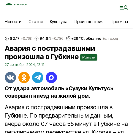
Новости
Статьи
Культура
Происшествия
Проекты
82.17
94.84
+
29
°С,
облачно
+0.76
$
+0.78
€
Белгород
Авария с пострадавшими
произошла в Губкине
Новость
27 сентября 2024, 12:11
От удара автомобиль «Сузуки Культус»
совершил наезд на жилой дом.
Авария с пострадавшими произошла в
Губкине. По предварительным данным,
вчера около 07 часов 55 минут в Губкине на
регулируемом перекрестке ул. Кирова – ул.