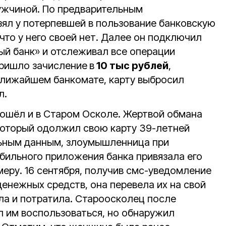
ужчиной. По предварительным
ял у потерпевшей в пользование банковскую
 что у него своей нет. Далее он подключил
ый банк» и отслеживал все операции
пришло зачисление
в
10 тыс рублей
,
ближайшем банкомате, карту выбросил
л.
ошёл и в Старом Осколе. Жертвой обмана
который одолжил свою карту 39-летней
льным данным, злоумышленница при
ильного приложения банка привязала его
еру. 16 сентября, получив смс-уведомление
енежных средств, она перевела их на свой
ила и потратила. Староосколец после
 им воспользоваться, но обнаружил