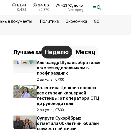
81.41
94.06
+
21
°С,
ясно
+0.48
$
+0.87
€
Белгород
ьные документы
Политика
Экономика
80
Неделю
Месяц
Лучшее за
Александр Шуваев обратился
к железнодорожникам в
профпраздник
2 августа , 07:00
Валентина Цепкова прошла
все ступени карьерной
лестницы: от оператора СТЦ
до руководителя
2 августа , 07:30
Супруги Сухорёбрых
отметили 60-летний юбилей
совместной жизни