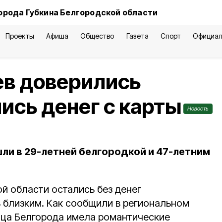
орода Губкина Белгородской области
Проекты
Афиша
Общество
Газета
Спорт
Официал
ев доверились
ись денег с карты
Новость
ли в 29-летней белгородкой и 47-летним
й области остались без денег
ь близким. Как сообщили в региональном
ица Белгорода имела романтические