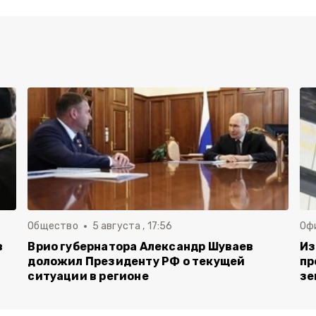
Общество
5 августа , 17:56
Оф
в
Врио губернатора Александр Шуваев
Из
доложил Президенту РФ о текущей
пр
ситуации в регионе
зе