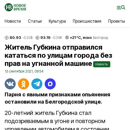
Новости
Статьи
Культура
Происшествия
Проекты
80.93
93.19
+
21
°С,
ясно
-0.20
$
-0.39
€
Белгород
Житель Губкина отправился
кататься по улицам города без
прав на угнанной машине
Новость
13 сентября 2021, 09:54
Парня с явными признаками опьянения
остановили на Белгородской улице.
20-летний житель Губкина стал
подозреваемым в угоне и повторном
управлении автомобилем в состоянии