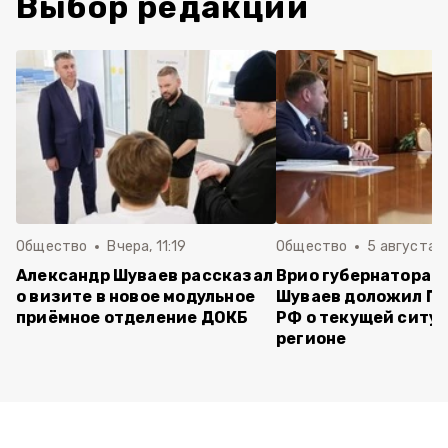
Выбор редакции
Общество
Вчера, 11:19
Общество
5 августа , 
Александр Шуваев рассказал
Врио губернатора 
о визите в новое модульное
Шуваев доложил П
приёмное отделение ДОКБ
РФ о текущей ситуа
регионе