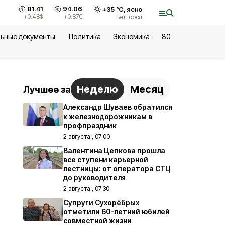
81.41
94.06
+
35
°С,
ясно
+0.48
$
+0.87
€
Белгород
ьные документы
Политика
Экономика
80
Неделю
Месяц
Лучшее за
Александр Шуваев обратился
к железнодорожникам в
профпраздник
2 августа , 07:00
Валентина Цепкова прошла
все ступени карьерной
лестницы: от оператора СТЦ
до руководителя
2 августа , 07:30
Супруги Сухорёбрых
отметили 60-летний юбилей
совместной жизни