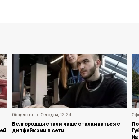
Общество
Сегодня, 12:24
Оф
Белгородцы стали чаще сталкиваться с
По
лей
дипфейками в сети
Гу
№ 