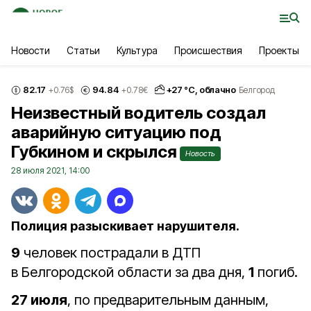
Новости
Статьи
Культура
Происшествия
Проекты
82.17
94.84
+
27
°С,
облачно
+0.76
$
+0.78
€
Белгород
Неизвестный водитель создал
аварийную ситуацию под
Губкином и скрылся
Новость
28 июля 2021, 14:00
Полиция разыскивает нарушителя.
9
человек пострадали в ДТП
в Белгородской области за два дня,
1
погиб.
27 июля
, по предварительным данным,