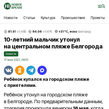
Новости
Статьи
Культура
Происшествия
Проекты
81.41
94.06
+
31
°С,
ясно
+0.48
$
+0.87
€
Белгород
10-летний мальчик утонул
на центральном пляже Белгорода
Новость
17 мая 2021, 09:51
Ребёнок купался на городском пляже
с приятелями.
Ребёнок утонул на городском пляже
в Белгороде. По предварительным данным,
трагедия произошла вечером
16 мая,
когда