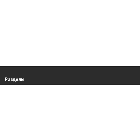
Разделы
80 лет Победы
Новости
Статьи
Культура
Происшествия
Проекты
Афиша