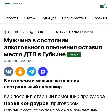
Новости
Статьи
Культура
Происшествия
Проекты
80.93
93.19
+
22
°С,
ясно
-0.20
$
-0.39
€
Белгород
Мужчина в состоянии
алкогольного опьянения оставил
место ДТП в Губкине
Новость
6 ноября 2020, 14:59
В это время в машине оставался
пострадавший пассажир.
Как пояснил старший помощник прокурора
Павел Кондауров
, приговором
Губкинского городского суда 49-летний