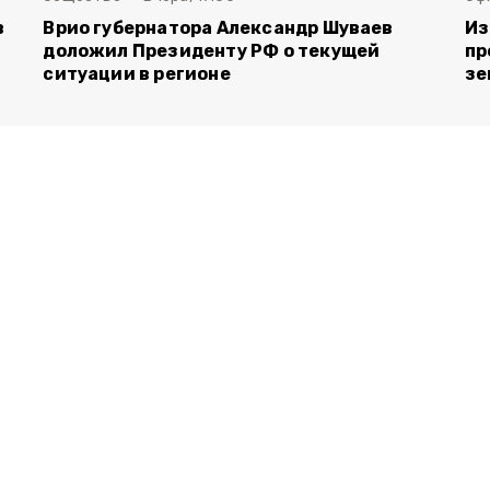
в
Врио губернатора Александр Шуваев
Из
доложил Президенту РФ о текущей
пр
ситуации в регионе
зе