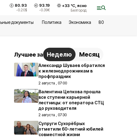
80.93
93.19
+
33
°С,
ясно
-0.20
$
-0.39
€
Белгород
ьные документы
Политика
Экономика
80
Неделю
Месяц
Лучшее за
Александр Шуваев обратился
к железнодорожникам в
профпраздник
2 августа , 07:00
Валентина Цепкова прошла
все ступени карьерной
лестницы: от оператора СТЦ
до руководителя
2 августа , 07:30
Супруги Сухорёбрых
отметили 60-летний юбилей
совместной жизни