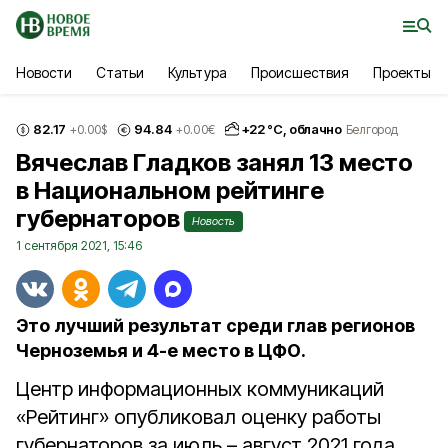
Новости
Статьи
Культура
Происшествия
Проекты
82.17
94.84
+
22
°С,
облачно
+0.00
$
+0.00
€
Белгород
Вячеслав Гладков занял 13 место
в Национальном рейтинге
губернаторов
Новость
1 сентября 2021, 15:46
Это лучший результат среди глав регионов
Черноземья и 4-е место в ЦФО.
Центр информационных коммуникаций
«Рейтинг» опубликовал оценку работы
губернаторов за июль – август 2021 года.