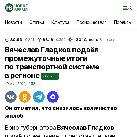
Новости
Статьи
Культура
Происшествия
Проекты
80.93
93.19
+
33
°С,
ясно
-0.20
$
-0.39
€
Белгород
Вячеслав Гладков подвёл
промежуточные итоги
по транспортной системе
в регионе
Новость
19 мая 2021, 11:58
Он отметил, что снизилось количество
жалоб.
Врио губернатора
Вячеслав Гладков
провёл совещание с представителями