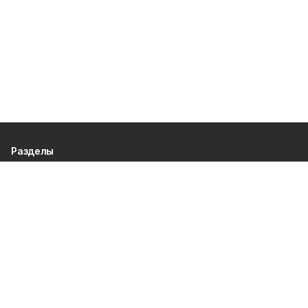
Разделы
80 лет Победы
Новости
Статьи
Культура
Происшествия
Проекты
Афиша
Общество