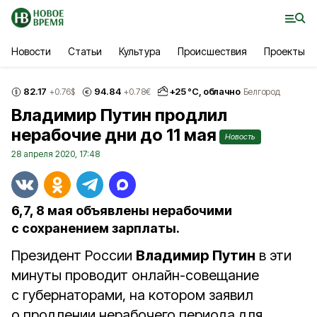
Новости
Статьи
Культура
Происшествия
Проекты
82.17
94.84
+
25
°С,
облачно
+0.76
$
+0.78
€
Белгород
Владимир Путин продлил
нерабочие дни до 11 мая
Новость
28 апреля 2020, 17:48
6,7, 8 мая объявлены нерабочими
с сохранением зарплаты.
Президент России
Владимир Путин
в эти
минуты проводит онлайн-совещание
с губернаторами, на котором заявил
о продлении нерабочего периода для