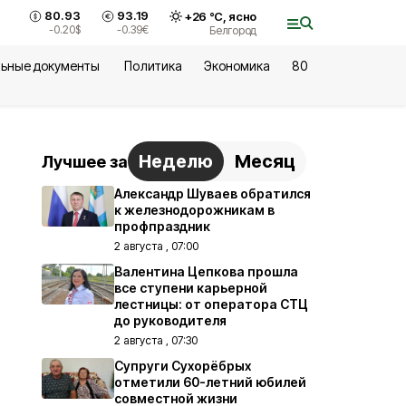
80.93
93.19
+
26
°С,
ясно
-0.20
$
-0.39
€
Белгород
ьные документы
Политика
Экономика
80
Неделю
Месяц
Лучшее за
Александр Шуваев обратился
к железнодорожникам в
профпраздник
2 августа , 07:00
Валентина Цепкова прошла
все ступени карьерной
лестницы: от оператора СТЦ
до руководителя
2 августа , 07:30
Супруги Сухорёбрых
отметили 60-летний юбилей
совместной жизни