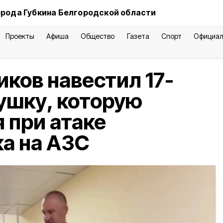
орода Губкина Белгородской области
Проекты
Афиша
Общество
Газета
Спорт
Официал
иков навестил 17-
ушку, которую
 при атаке
а на АЗС