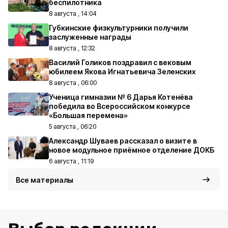
беспилотника
8 августа , 14:04
Губкинские физкультурники получили
заслуженные награды
8 августа , 12:32
Василий Голиков поздравил с вековым
юбилеем Якова Игнатьевича Зеленских
8 августа , 06:00
Ученица гимназии № 6 Дарья Котенёва
победила во Всероссийском конкурсе
«Большая перемена»
5 августа , 06:20
Александр Шуваев рассказал о визите в
новое модульное приёмное отделение ДОКБ
6 августа , 11:19
Все материалы