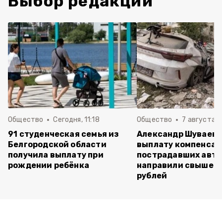
Выбор редакции
Общество
Сегодня, 11:18
Общество
7 августа , 
91 студенческая семья из
Александр Шуваев: 
Белгородской области
выплату компенса
получила выплату при
пострадавших авт
рождении ребёнка
направили свыше 5
рублей