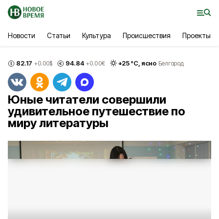
Новости
Статьи
Культура
Происшествия
Проекты
82.17
94.84
+
25
°С,
ясно
+0.00
$
+0.00
€
Белгород
Юные читатели совершили
удивительное путешествие по
миру литературы