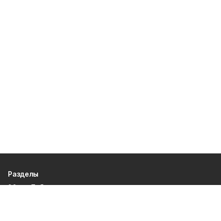
Разделы
80 лет Победы
Новости
Статьи