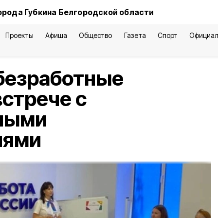
орода Губкина Белгородской области
Проекты
Афиша
Общество
Газета
Спорт
Официал
безработные
встрече с
ными
лями