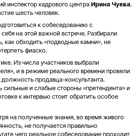
щий инспектор кадрового центра
Ирина Чуева
.
астие шесть человек.
одготовиться к собеседованию с
 себя на этой важной встрече. Разбирали
, как обходить «подводные камни», не
терпеть фиаско.
ике. Из числа участников выбрали
еля», и в режиме реального времени провели
 должность продавца-консультанта.
ь сильные и слабые стороны «претендента» и
отовке к интервью стоит обратить особое
ря на полученные знания, во время живого
янность, не получается правильно
ьтате чего реальное собеседование проходит