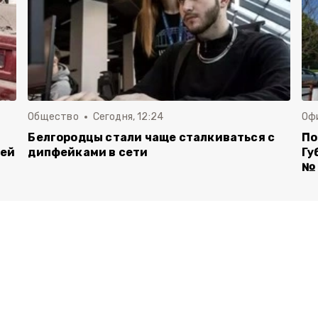
Общество
Сегодня, 12:24
Оф
Белгородцы стали чаще сталкиваться с
По
лей
дипфейками в сети
Гу
№ 