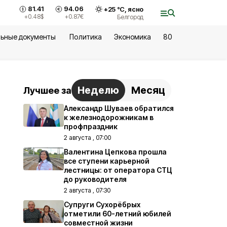
81.41
94.06
+
25
°С,
ясно
+0.48
$
+0.87
€
Белгород
ьные документы
Политика
Экономика
80
Неделю
Месяц
Лучшее за
Александр Шуваев обратился
к железнодорожникам в
профпраздник
2 августа , 07:00
Валентина Цепкова прошла
все ступени карьерной
лестницы: от оператора СТЦ
до руководителя
2 августа , 07:30
Супруги Сухорёбрых
отметили 60-летний юбилей
совместной жизни