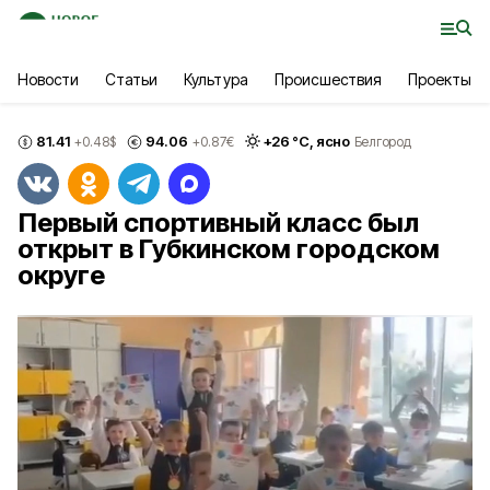
Новости
Статьи
Культура
Происшествия
Проекты
81.41
94.06
+
26
°С,
ясно
+0.48
$
+0.87
€
Белгород
Первый спортивный класс был
открыт в Губкинском городском
округе