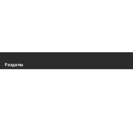
Разделы
80 лет Победы
Новости
Статьи
Культура
Происшествия
Проекты
Афиша
Общество