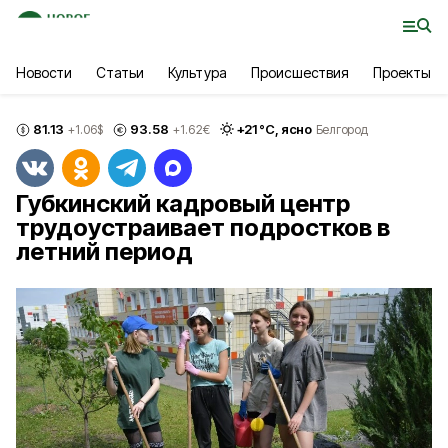
Новости
Статьи
Культура
Происшествия
Проекты
81.13
93.58
+
21
°С,
ясно
+1.06
$
+1.62
€
Белгород
Губкинский кадровый центр
трудоустраивает подростков в
летний период