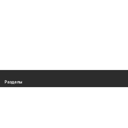
Разделы
80 лет Победы
Новости
Статьи
Культура
Происшествия