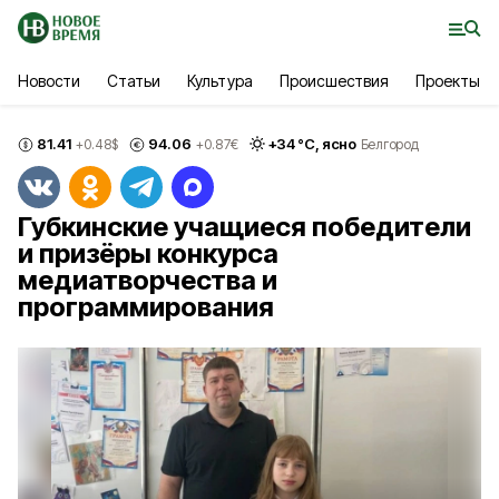
Новости
Статьи
Культура
Происшествия
Проекты
81.41
94.06
+
34
°С,
ясно
+0.48
$
+0.87
€
Белгород
Губкинские учащиеся победители
и призёры конкурса
медиатворчества и
программирования