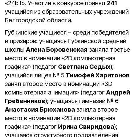
«24bit». Участие в конкурсе принял
241
учащийся из образовательных учреждений
Белгородской области.
Губкинские учащиеся – среди победителей
и призёров: учащаяся Губкинской средней
школы
Алена Боровенская
заняла третье
место в номинации «2D компьютерная
графика» (педагог
Светлана Седых
);
учащийся лицея № 5
Тимофей Харитонов
занял второе место в номинации «3D
компьютерная анимация» (педагог
Андрей
Гребенников
); учащаяся гимназии № 6
Анастасия Брюханова
заняла второе
место в номинации «2D компьютерная
графика» (педагог
Ирина Свиридова
);
учащаяся структурного подразделения