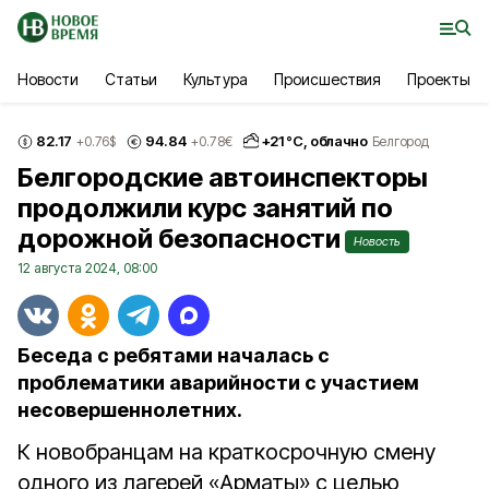
Новости
Статьи
Культура
Происшествия
Проекты
82.17
94.84
+
21
°С,
облачно
+0.76
$
+0.78
€
Белгород
Белгородские автоинспекторы
продолжили курс занятий по
дорожной безопасности
Новость
12 августа 2024, 08:00
Беседа с ребятами началась с
проблематики аварийности с участием
несовершеннолетних.
К новобранцам на краткосрочную смену
одного из лагерей «Арматы» с целью