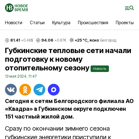
Новости
Статьи
Культура
Происшествия
Проекты
81.41
94.06
+
25
°С,
ясно
+0.48
$
+0.87
€
Белгород
Губкинские тепловые сети начали
подготовку к новому
отопительному сезону
Новость
13 мая 2024, 11:47
Сегодня к сетям Белгородского филиала АО
«Квадра» в Губкинском округе подключен
151 частный жилой дом.
Сразу по окончании зимнего сезона
губкинские энергетики приступили к