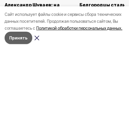
Александр Шуваев: на
Белгородцы стали 
выплату компенсаций
сталкиваться с ди
Cайт использует файлы cookie и сервисы сбора технических
пострадавших автомобилей
в сети
данных посетителей.
Продолжая пользоваться сайтом, Вы
направили свыше 50 млн
соглашаетесь с
Политикой обработки персональных данных.
рублей
Принять
Сегодня, 12:24
Общество
Фото:
belpressa.ru
Белгородцы стали чаще