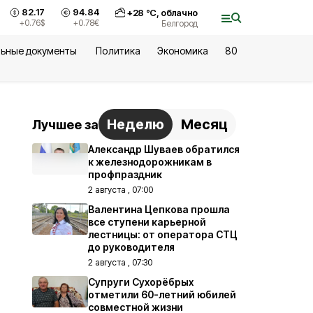
82.17
94.84
+
28
°С,
облачно
+0.76
$
+0.78
€
Белгород
ьные документы
Политика
Экономика
80
Неделю
Месяц
Лучшее за
Александр Шуваев обратился
к железнодорожникам в
профпраздник
2 августа , 07:00
Валентина Цепкова прошла
все ступени карьерной
лестницы: от оператора СТЦ
до руководителя
2 августа , 07:30
Супруги Сухорёбрых
отметили 60-летний юбилей
совместной жизни