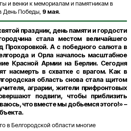
ты и венки к мемориалам и памятникам в
 в День Победы,
9 мая
.
вятой праздник, день памяти и гордости
городчина стала местом величайшего
д Прохоровкой. А с победного салюта в
елгорода и Орла началось масштабное
ние Красной Армии на Берлин. Сегодня
т насмерть в схватке с врагом. Как в
елгородская область снова стала щитом
учителя, аграрии, жители прифронтовых
овершают подвиги, чтобы приблизить
ваюсь, что вместе мы добьемся этого!» –
бъекта.
то в Белгородской области многие