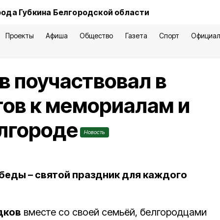
рода Губкина Белгородской области
Проекты
Афиша
Общество
Газета
Спорт
Официал
в поучаствовал в
ов к мемориалам и
лгороде
Новость
обеды – святой праздник для каждого
дков
вместе со своей семьёй, белгородцами