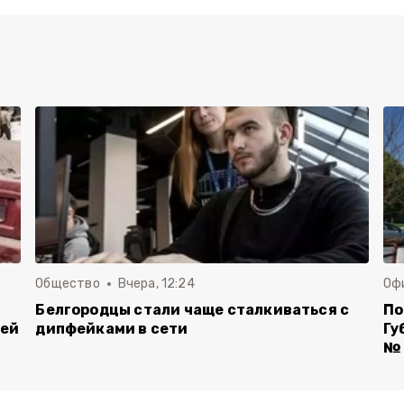
Общество
Вчера, 12:24
Оф
Белгородцы стали чаще сталкиваться с
По
лей
дипфейками в сети
Гу
№ 