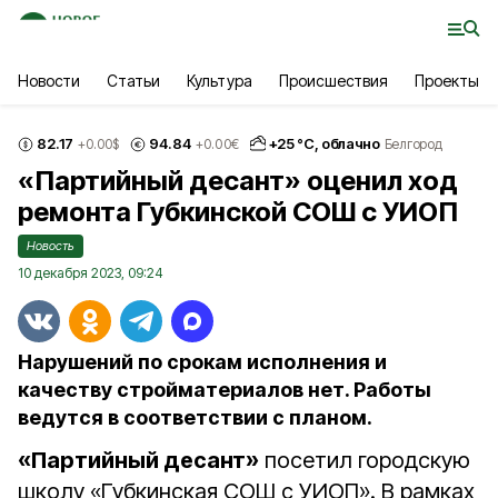
Новости
Статьи
Культура
Происшествия
Проекты
82.17
94.84
+
25
°С,
облачно
+0.00
$
+0.00
€
Белгород
«Партийный десант» оценил ход
ремонта Губкинской СОШ с УИОП
Новость
10 декабря 2023, 09:24
Нарушений по срокам исполнения и
качеству стройматериалов нет. Работы
ведутся в соответствии с планом.
«Партийный десант»
посетил городскую
школу «Губкинская СОШ с УИОП». В рамках