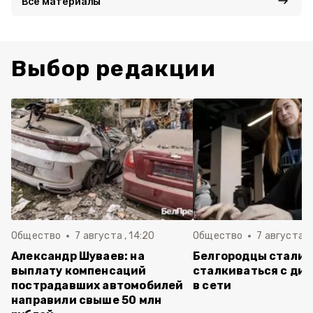
Все материалы
Выбор редакции
Общество
7 августа , 14:20
Общество
7 августа , 
Александр Шуваев: на
Белгородцы стали 
выплату компенсаций
сталкиваться с ди
пострадавших автомобилей
в сети
направили свыше 50 млн