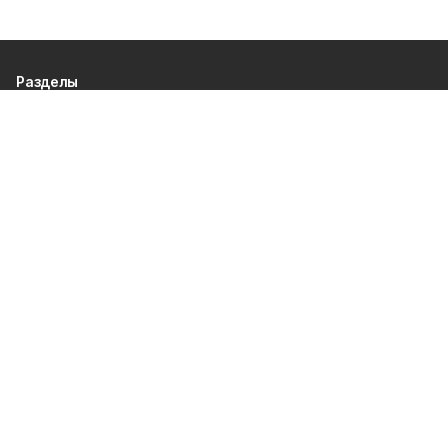
Разделы
80 лет Победы
Новости
Статьи
Культура
Происшествия
Проекты
Афиша
Общество
Газета
Экономика
Спорт
Политика