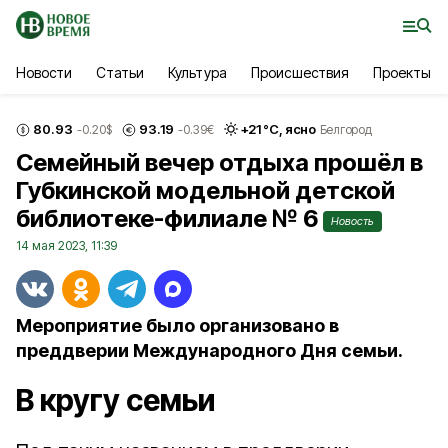
Новости
Статьи
Культура
Происшествия
Проекты
80.93
93.19
+
21
°С,
ясно
-0.20
$
-0.39
€
Белгород
Семейный вечер отдыха прошёл в
Губкинской модельной детской
библиотеке-филиале № 6
Новость
14 мая 2023, 11:39
Мероприятие было организовано в
преддверии Международного Дня семьи.
В кругу семьи