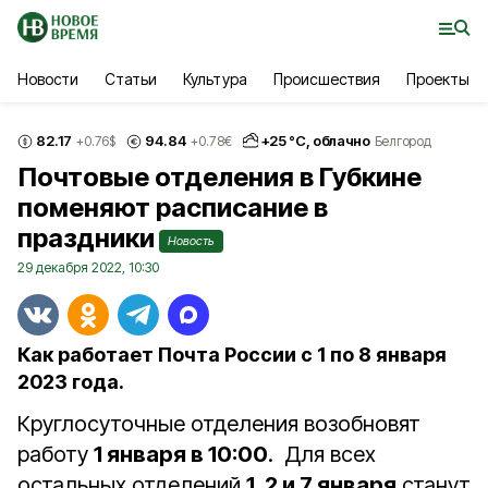
Новости
Статьи
Культура
Происшествия
Проекты
82.17
94.84
+
25
°С,
облачно
+0.76
$
+0.78
€
Белгород
Почтовые отделения в Губкине
поменяют расписание в
праздники
Новость
29 декабря 2022, 10:30
Как работает Почта России с 1 по 8 января
2023 года.
Круглосуточные отделения возобновят
работу
1 января в 10:00
. Для всех
остальных отделений
1, 2 и 7 января
станут