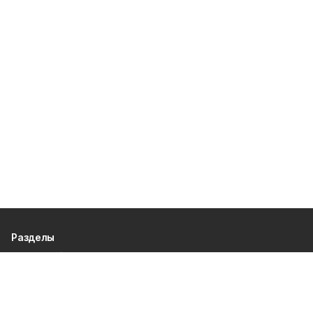
Разделы
80 лет Победы
Новости
Статьи
Культура