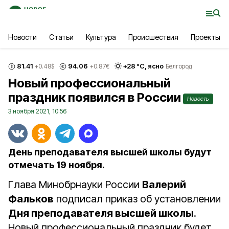
Новости
Статьи
Культура
Происшествия
Проекты
81.41
94.06
+
28
°С,
ясно
+0.48
$
+0.87
€
Белгород
Новый профессиональный
праздник появился в России
Новость
3 ноября 2021, 10:56
День преподавателя высшей школы будут
отмечать 19 ноября.
Глава Минобрнауки России
Валерий
Фальков
подписал приказ об установлении
Дня преподавателя высшей школы
.
Новый профессиональный праздник будет