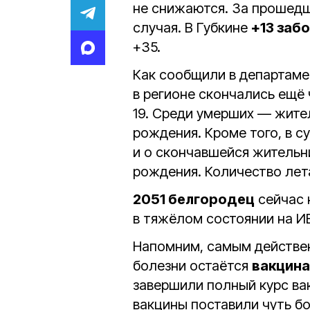
не снижаются. За прошедш
случая. В Губкине
+13 заб
+35.
Как сообщили в департаме
в регионе скончались ещё
19. Среди умерших — жител
рождения. Кроме того, в су
и о скончавшейся жительни
рождения. Количество лет
2051 белгородец
сейчас 
в тяжёлом состоянии на И
Напомним, самым действе
болезни остаётся
вакцин
завершили полный курс ва
вакцины поставили чуть б