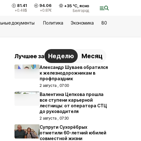
81.41
94.06
+
35
°С,
ясно
+0.48
$
+0.87
€
Белгород
ьные документы
Политика
Экономика
80
Неделю
Месяц
Лучшее за
Александр Шуваев обратился
к железнодорожникам в
профпраздник
2 августа , 07:00
Валентина Цепкова прошла
все ступени карьерной
лестницы: от оператора СТЦ
до руководителя
2 августа , 07:30
Супруги Сухорёбрых
отметили 60-летний юбилей
совместной жизни