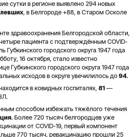
ие сутки в регионе выявлено 294 новых
олевших
, в Белгороде +88, в Старом Осколе
нте здравоохранения Белгородской области,
 четыре пациента с подтверждённым COVID-
ь Губкинского городского округа 1947 года
бботу, 16 октября, стало известно
це Губкинского городского округа 1947 года
альных исходов в округе увечилилось до
94
.
находится в ковидных госпиталях,
81
—
ВЛ.
нным способом избежать тяжёлого течения
ация
. Более 720 тысяч белгородцев уже
кцинации от COVID-19, первый компонент
ольше 770 тысяч, ревакцинацию прошли 25