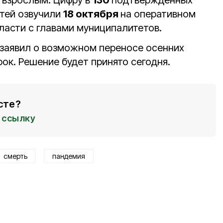
к взрослым. Цифру в
130
подтверждённых
етей озвучили
18 октября
на оперативном
ласти с главами муниципалитетов.
заявил о возможном переносе осенних
рок. Решение будет принято сегодня.
сте?
ссылку
смерть
пандемия