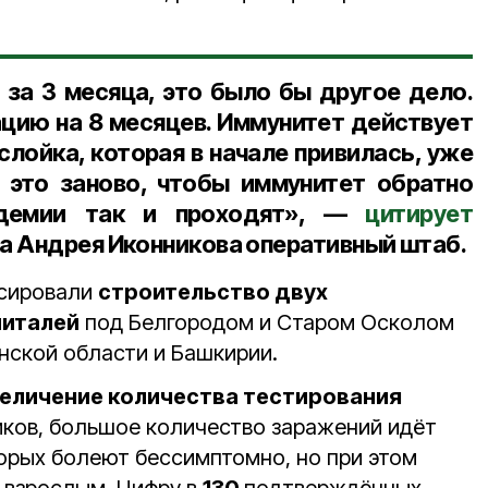
 за 3 месяца, это было бы другое дело.
ацию на 8 месяцев. Иммунитет действует
рослойка, которая в начале привилась, уже
 это заново, чтобы иммунитет обратно
ндемии так и проходят», —
цитирует
ва
Андрея Иконникова
оперативный штаб.
нсировали
строительство двух
италей
под Белгородом и Старом Осколом
нской области и Башкирии.
еличение количества тестирования
иков, большое количество заражений идёт
торых болеют бессимптомно, но при этом